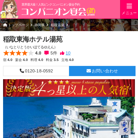
業界最大級！人気ピンクコンパニオン宴会予約
メニュー
トップページ
静岡県
稲取温泉
稲取東海ホテル湯苑
（いなとりとうかいほてるゆえん）
4.0
5
件
宿
4.0
宴会
4.0
料理
4.0
料金
3.5
立地
4.0
0120-18-0592
お問い合わせ