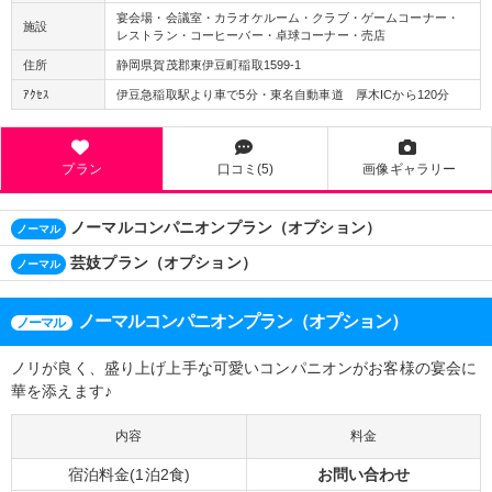
宴会場・会議室・カラオケルーム・クラブ・ゲームコーナー・
施設
レストラン・コーヒーバー・卓球コーナー・売店
住所
静岡県賀茂郡東伊豆町稲取1599-1
ｱｸｾｽ
伊豆急稲取駅より車で5分・東名自動車道 厚木ICから120分
プラン
口コミ(5)
画像ギャラリー
ノーマルコンパニオンプラン（オプション）
ノーマル
芸妓プラン（オプション）
ノーマル
ノーマルコンパニオンプラン（オプション）
ノーマル
ノリが良く、盛り上げ上手な可愛いコンパニオンがお客様の宴会に
華を添えます♪
内容
料金
宿泊料金(1泊2食)
お問い合わせ