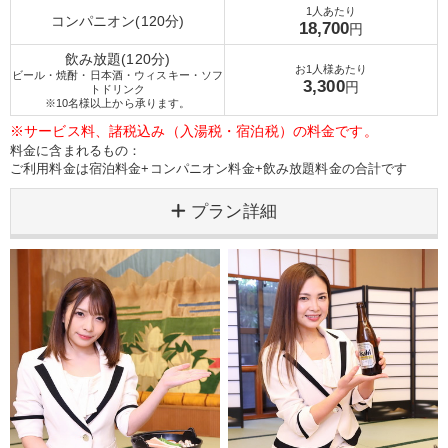
1人あたり
コンパニオン(120分)
18,700
円
飲み放題(120分)
お1人様あたり
ビール・焼酎・日本酒・ウィスキー・ソフ
3,300
円
トドリンク
※10名様以上から承ります。
※サービス料、諸税込み（入湯税・宿泊税）の料金です。
料金に含まれるもの：
ご利用料金は宿泊料金+コンパニオン料金+飲み放題料金の合計です
プラン詳細