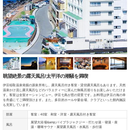
眺望絶景の露天風呂!太平洋の潮騒を満喫
伊豆稲取温泉発掘の源泉所有し、露天風呂付き客室・貸切露天風呂もあります。天然
温泉かけ流し露天風呂などのバラエティーに富んだ御風呂巡りをお楽しみいただけま
す。客室は全室オーシャンビュー。伊豆七島が窓の背景です。お料理は伊豆の海の幸
を舟盛にてご満喫頂けます。また、多目的ホールや宴会場、クラブといった館内施設
も充実しています。
部屋
客室：40室 和室・洋室・露天風呂付き客室
展望大浴場&amp;バイブラジャクジー・打たせ湯・寝湯・座
風呂
湯・珊瑚サウナ・展望露天風呂・水風呂・歩行湯