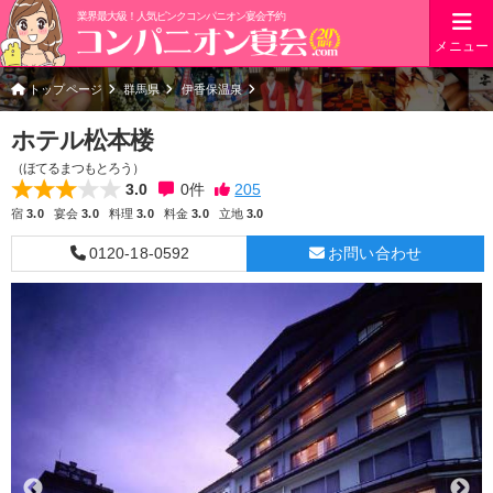
業界最大級！人気ピンクコンパニオン宴会予約
メニュー
トップページ
群馬県
伊香保温泉
ホテル松本楼
（ほてるまつもとろう）
3.0
0
件
宿
3.0
宴会
3.0
料理
3.0
料金
3.0
立地
3.0
0120-18-0592
お問い合わせ