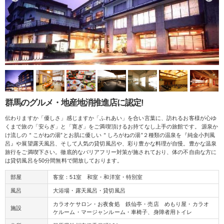
群馬のグルメ・地産地消推進店に認定!
伝わりますか「優しさ」感じますか「ふれあい」を合い言葉に、訪れるお客様が心ゆ
くまで旅の「安らぎ」と「寛ぎ」をご満喫頂けるお持てなし上手の旅館です。 源泉か
け流しの＂こがねの湯”とお肌に優しい＂しろがねの湯”２種類の温泉を『純金小判風
呂』や展望露天風呂、そして人気の貸切風呂や、彩り豊かな料理が自慢。豊かな温泉
旅行をご満喫下さい。徹底的なバリアフリー対策が施されており、体の不自由な方に
は貸切風呂を50分間無料で開放しております。
部屋
客室：51室 和室・和洋室・特別室
風呂
大浴場・露天風呂・貸切風呂
カラオケサロン・お夜食処 鉄仙亭・売店 めもり屋・カラオ
施設
ケルーム・マージャンルーム・車椅子、身障者用トイレ