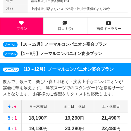
住所
群馬県渋川市伊香保町164
ｱｸｾｽ
上越線渋川駅よりバスで25分・渋川伊香保ICより20分
プラン
口コミ(0)
画像ギャラリー
【10～12月】ノーマルコンパニオン宴会プラン
ノーマル
【1～9月】ノーマルコンパニオン宴会プラン
ノーマル
【10～12月】ノーマルコンパニオン宴会プラン
ノーマル
飲んで、歌って、楽しい宴！明るく・接客上手なコンパニオンが、
宴会に華を添えます。 洋装スーツでのスタンダードな接客サービ
スとなります。 お客様のご要望をリクエスト対応致します。
：
月～木曜日
金・日・休日
土・休前日
5
1
18,190
19,290
21,490
：
円
円
円
4
1
19,180
20,280
22,480
：
円
円
円