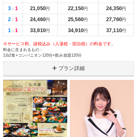
3
1
21,050
22,150
24,350
：
円
円
円
2
1
24,460
25,560
27,760
：
円
円
円
1
1
33,810
34,910
37,110
：
円
円
円
※サービス料、諸税込み（入湯税・宿泊税）の料金です。
料金に含まれるもの：
1泊2食+コンパニオン120分+飲み放題120分
プラン詳細