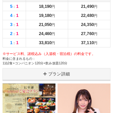
5
1
18,190
21,490
：
円
円
4
1
19,180
22,480
：
円
円
3
1
21,050
24,350
：
円
円
2
1
24,460
27,760
：
円
円
1
1
33,810
37,110
：
円
円
※サービス料、諸税込み（入湯税・宿泊税）の料金です。
料金に含まれるもの：
1泊2食+コンパニオン120分+飲み放題120分
プラン詳細