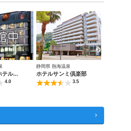
泉
静岡県 熱海温泉
静岡県 熱海
ル...
ホテルサンミ倶楽部
紀州鉄道
4.0
3.5