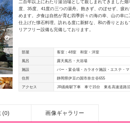
二百年以上にわたり湯治場として親しまれてきました畑
北海道
・
東北
札幌
帯広
函館
青森
岩手
度、35度、41度の三つの湯舟。飽きず、のぼせず、疲
関東
群馬
栃木
茨城
千葉
東京
めます。夕食は自然が育む四季折々の海の幸、山の幸に
仕上げた懐石料理。訪れる度に新鮮な、和の香りとおも
甲信越
・
北陸
山梨
長野
新潟
石川
福井
リアフリー設備も完備しております。
東海
・
近畿
静岡
岐阜
愛知
三重
滋賀
中国
・
四国
広島
鳥取
香川
愛媛
島根
九州
・
沖縄
部屋
福岡
客室：48室 和室・洋室
佐賀
熊本
大分
宮崎
風呂
露天風呂・大浴場
施設
バー・宴会場・カラオケ施設・エステ・マ
温泉地
から探す
住所
静岡県伊豆の国市奈古谷655
北海道
・
東北
札幌市
定山渓温泉
いわき湯本温
アクセス
JR函南駅下車 車で15分 東名高速道路沼
関東
伊香保温泉
草津温泉
鬼怒川温泉
甲信越
・
北陸
石和温泉
越後湯沢温泉
月岡温泉
(0)
画像ギャラリー
東海
・
近畿
熱海温泉
伊豆長岡温泉
伊東温泉
中国
・
四国
広島市
宮島
松山市
道後温泉