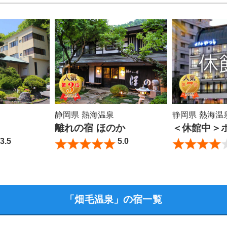
静岡県 熱海温泉
静岡県 熱海温
離れの宿 ほのか
＜休館中＞ホテ
3.5
5.0
「畑毛温泉」の宿一覧