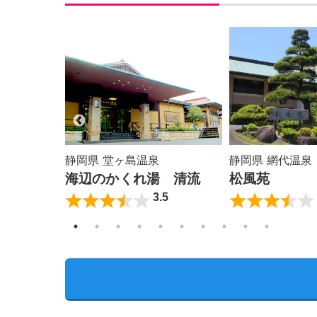
泉
静岡県 堂ヶ島温泉
静岡県 網代温泉
海辺のかくれ湯 清流
松風苑
5
3.5