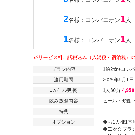
2
1
名様
：
コンパニオン
人
1
1
名様
：
コンパニオン
人
※サービス料、諸税込み（入湯税・宿泊税）
プラン内容
1泊2食+コンパ
適用期間
2025年9月1
ｺﾝﾊﾟﾆｵﾝ延長
1人30分
4,95
飲み放題内容
ビール・焼酎
特典
オプション
◆お1人様1室
◆二次会プラ