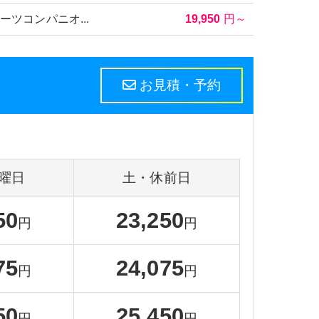
泉
別府温泉
那覇
ツコンパニオ...
19,950
円～
。
曜日
土・休前日
50
23,250
円
円
75
24,075
円
円
50
25,450
円
円