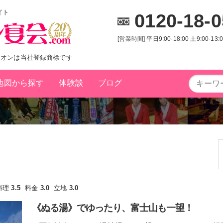
イト
0120-18-
[営業時間] 平日9:00-18:00 土9:00-13
ニオンは当社登録商標です
地図から探す
体験談
ブログ
キーワード
から探す
一人旅
接待向け
ロング
特別室
変身
料理
3.5
料金
3.0
立地
3.0
都道府県
から探す
《ぬる湯》でゆったり、富士山も一望！