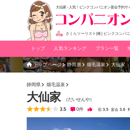
大仙家 - 人気！ピンクコンパニオン宴会予約サ
さくらツーリスト(株) ピンクコンパ
トップ
人気ランキング
プラン一覧
トップページ
静岡県
畑毛温泉
大仙家
静岡県
畑毛温泉
大仙家
（だいせんや）
3.5
0
件
宿
3.5
宴会
3.0