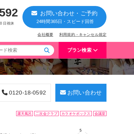
0592
お問い合わせ・ご予約
24時間365日・スピード回答
:00 日祝休
会社概要
利用規約・キャンセル規定
プラン検索
0120-18-0592
お問い合わせ
露天風呂
二次会クラブ
カラオケボックス
会議室
5