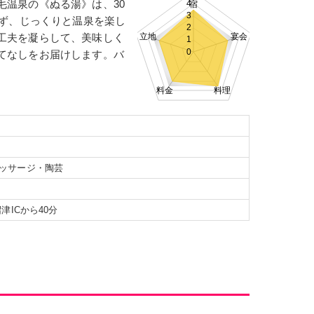
毛温泉の《ぬる湯》は、30
4
宿
宮城
山形
福島
3
れず、じっくりと温泉を楽し
2
神奈川
工夫を凝らして、美味しく
立地
宴会
1
0
てなしをお届けします。バ
大阪
兵庫
京都
料金
料理
山口
徳島
高知
鹿児島
沖縄
ッサージ・陶芸
泉
芦ノ牧温泉
飯坂温泉
津ICから40分
千葉市
白子温泉
東京
片山津温泉
山代温泉
芦原温泉
愛知・名古屋
大阪市
神戸市