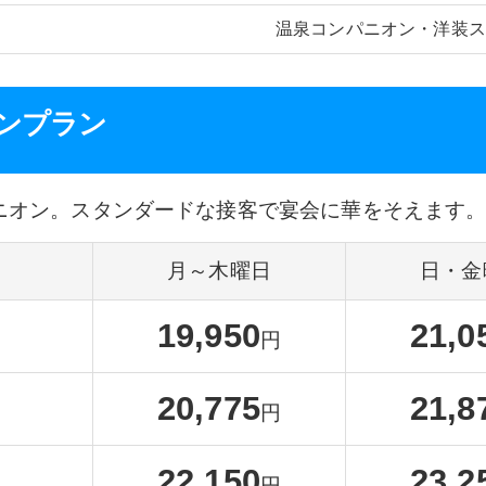
九州
・
沖縄
博多区
熊本市
山鹿温泉
菊池温
温泉コンパニオン・洋装スー
ンプラン
ニオン。スタンダードな接客で宴会に華をそえます
月～木曜日
日・金
19,950
21,0
円
20,775
21,8
円
22,150
23,2
円