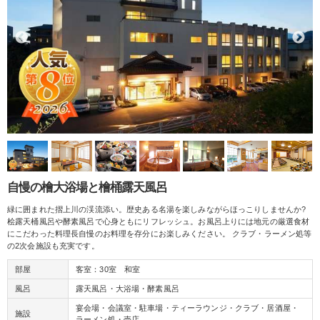
自慢の檜大浴場と檜桶露天風呂
緑に囲まれた摺上川の渓流添い。歴史ある名湯を楽しみながらほっこりしませんか?
桧露天桶風呂や酵素風呂で心身ともにリフレッシュ。お風呂上りには地元の厳選食材
にこだわった料理長自慢のお料理を存分にお楽しみください。 クラブ・ラーメン処等
の2次会施設も充実です。
部屋
客室：30室 和室
風呂
露天風呂・大浴場・酵素風呂
宴会場・会議室・駐車場・ティーラウンジ・クラブ・居酒屋・
施設
ラーメン処・売店