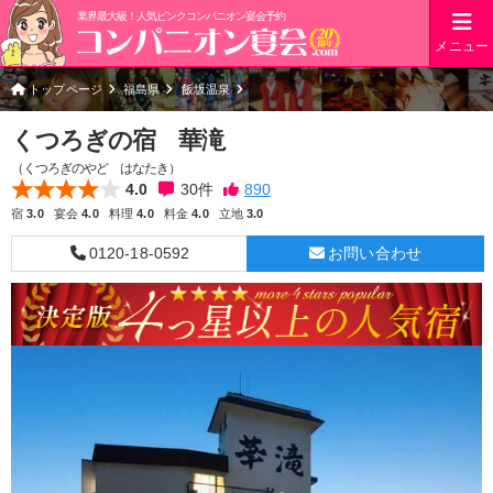
業界最大級！人気ピンクコンパニオン宴会予約
メニュー
トップページ
福島県
飯坂温泉
くつろぎの宿 華滝
（くつろぎのやど はなたき）
4.0
30
件
宿
3.0
宴会
4.0
料理
4.0
料金
4.0
立地
3.0
0120-18-0592
お問い合わせ