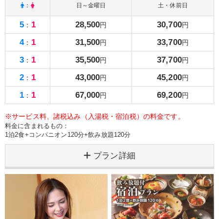
：
日～金曜日
土・休前日
5
1
28,500
30,700
：
円
円
4
1
31,500
33,700
：
円
円
3
1
35,500
37,700
：
円
円
2
1
43,000
45,200
：
円
円
1
1
67,000
69,200
：
円
円
※サービス料、諸税込み（入湯税・宿泊税）の料金です。
料金に含まれるもの：
1泊2食+コンパニオン120分+飲み放題120分
プラン詳細