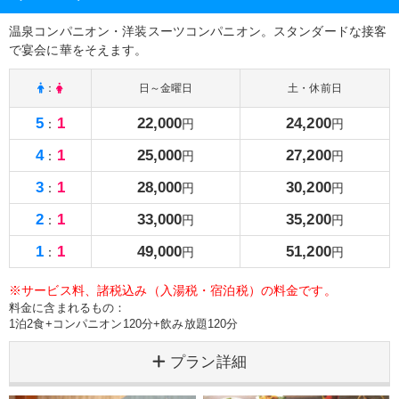
温泉コンパニオン・洋装スーツコンパニオン。スタンダードな接客
で宴会に華をそえます。
：
日～金曜日
土・休前日
5
1
22,000
24,200
：
円
円
4
1
25,000
27,200
：
円
円
3
1
28,000
30,200
：
円
円
2
1
33,000
35,200
：
円
円
1
1
49,000
51,200
：
円
円
※サービス料、諸税込み（入湯税・宿泊税）の料金です。
料金に含まれるもの：
1泊2食+コンパニオン120分+飲み放題120分
プラン詳細