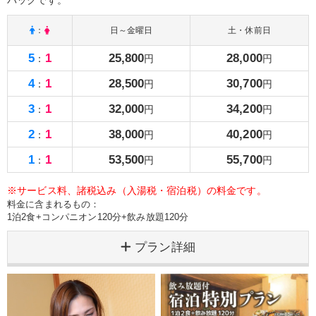
パックです。
：
日～金曜日
土・休前日
5
1
25,800
28,000
：
円
円
4
1
28,500
30,700
：
円
円
3
1
32,000
34,200
：
円
円
2
1
38,000
40,200
：
円
円
1
1
53,500
55,700
：
円
円
※サービス料、諸税込み（入湯税・宿泊税）の料金です。
料金に含まれるもの：
1泊2食+コンパニオン120分+飲み放題120分
プラン詳細