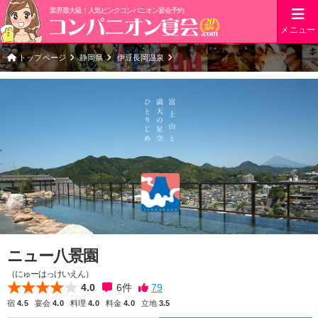
業界最大級！人気ピンクコンパニオン宴会予約
メニュー
トップページ
静岡県
伊豆長岡温泉
ニュー八景園
（にゅーはっけいえん）
4.0
6
件
宿
4.5
宴会
4.0
料理
4.0
料金
4.0
立地
3.5