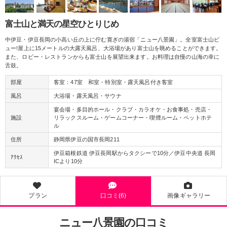
富士山と満天の星空ひとりじめ
中伊豆・伊豆長岡の小高い丘の上に佇む寛ぎの湯宿「ニュー八景園」。全室富士山ビ
ュー!屋上に15メートルの大露天風呂、大浴場があり富士山を眺めることができます。
また、ロビー・レストランからも富士山を展望出来ます。お料理は自慢の山海の幸に
舌鼓。
部屋
客室：47室 和室・特別室・露天風呂付き客室
風呂
大浴場・露天風呂・サウナ
宴会場・多目的ホール・クラブ・カラオケ・お食事処・売店・
施設
リラックスルーム・ゲームコーナー・喫煙ルーム・ペットホテ
ル
住所
静岡県伊豆の国市長岡211
伊豆箱根鉄道 伊豆長岡駅からタクシーで10分／伊豆中央道 長岡
ｱｸｾｽ
ICより10分
プラン
口コミ(6)
画像ギャラリー
ニュー八景園の口コミ