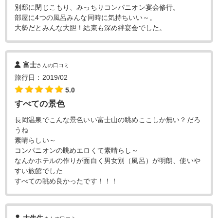
別邸に閉じこもり、みっちりコンパニオン宴会修行。
部屋に4つの風呂みんな同時に気持ちいい～。
大勢だとみんな大胆！結束も深め絆宴会でした。
富士
さんの口コミ
旅行日：2019/02
5.0
すべての景色
長岡温泉でこんな景色いい富士山の眺めここしか無い？だろ
うね
素晴らしい～
コンパニオンの眺めエロくて素晴らし～
なんかホテルの作りが面白く男女別（風呂）が明朗、使いや
すい旅館でした
すべての眺め良かったです！！！
大先生