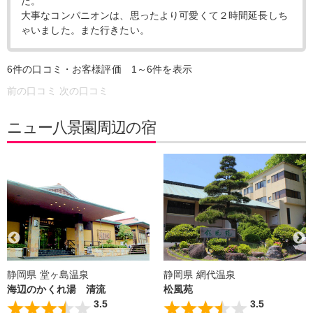
た。
大事なコンパニオンは、思ったより可愛くて２時間延長しち
ゃいました。また行きたい。
6件の口コミ・お客様評価 1～6件を表示
前の口コミ
次の口コミ
ニュー八景園周辺の宿
静岡県 堂ヶ島温泉
静岡県 網代温泉
海辺のかくれ湯 清流
松風苑
3.5
3.5