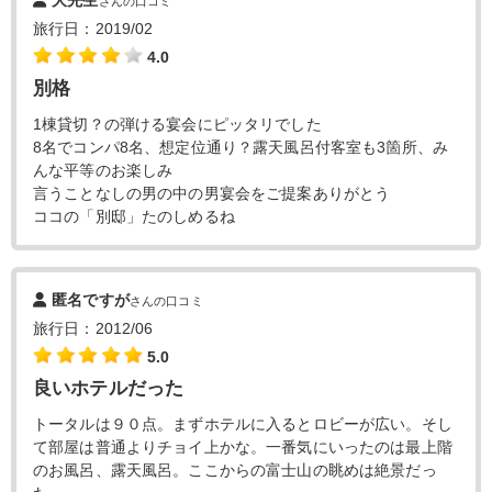
さんの口コミ
旅行日：2019/02
4.0
別格
1棟貸切？の弾ける宴会にピッタリでした
8名でコンパ8名、想定位通り？露天風呂付客室も3箇所、み
んな平等のお楽しみ
言うことなしの男の中の男宴会をご提案ありがとう
ココの「別邸」たのしめるね
匿名ですが
さんの口コミ
旅行日：2012/06
5.0
良いホテルだった
トータルは９０点。まずホテルに入るとロビーが広い。そし
て部屋は普通よりチョイ上かな。一番気にいったのは最上階
のお風呂、露天風呂。ここからの富士山の眺めは絶景だっ