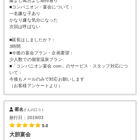
飯よし風呂よし期待通り
■コンパニオン・宴会について：
一名嫌な子あり
かなり嫌な気分になった
次回は呼ばない
■延長はしましたか？：
3時間
■今後の宴会プラン・企画要望：
少人数での個室温泉プラン
■「コンパニオン宴会.com」のサービス・スタッフ対応につ
いて：
今後もメールのみで対応お願いします
（お客様アンケートより）
匿名
さんの口コミ
旅行日：2019/03
5.0
大胆宴会