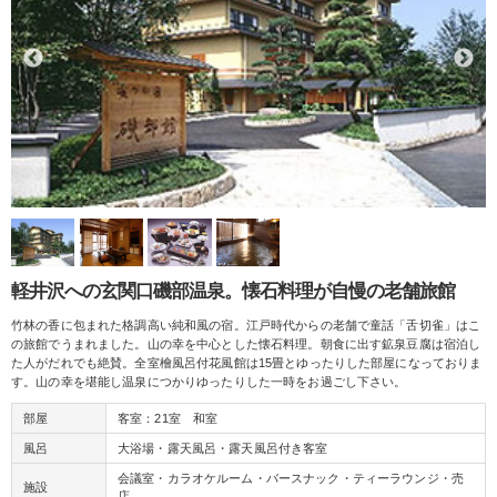
軽井沢への玄関口磯部温泉。懐石料理が自慢の老舗旅館
竹林の香に包まれた格調高い純和風の宿。江戸時代からの老舗で童話「舌切雀」はこ
の旅館でうまれました。山の幸を中心とした懐石料理。朝食に出す鉱泉豆腐は宿泊し
た人がだれでも絶賛。全室檜風呂付花風館は15畳とゆったりした部屋になっておりま
す。山の幸を堪能し温泉につかりゆったりした一時をお過ごし下さい。
部屋
客室：21室 和室
風呂
大浴場・露天風呂・露天風呂付き客室
会議室・カラオケルーム・バースナック・ティーラウンジ・売
施設
店