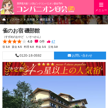
業界最大級！人気ピンクコンパニオン宴会予約
メニュー
トップページ
群馬県
磯部温泉
雀のお宿 磯部館
（すずめのおやど いそべかん）
4.0
0
件
宿
3.0
宴会
4.5
料理
4.0
料金
3.5
立地
3.0
0120-18-0592
お問い合わせ