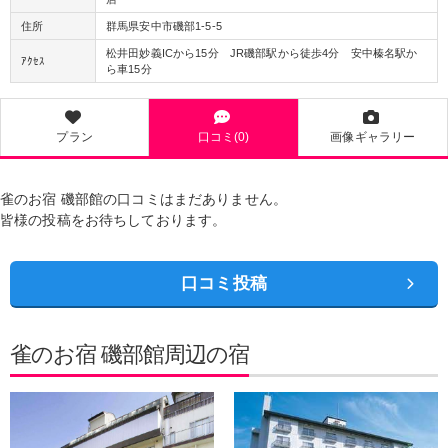
住所
群馬県安中市磯部1-5-5
松井田妙義ICから15分 JR磯部駅から徒歩4分 安中榛名駅か
ｱｸｾｽ
ら車15分
プラン
口コミ(0)
画像ギャラリー
雀のお宿 磯部館の口コミはまだありません。
皆様の投稿をお待ちしております。
口コミ投稿
雀のお宿 磯部館周辺の宿