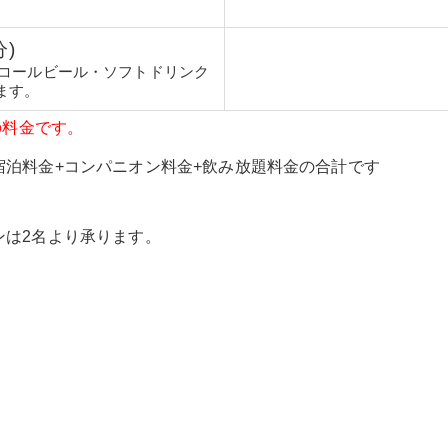
分)
コールビール・ソフトドリンク
ます。
の料金です。
宿泊料金+コンパニオン料金+飲み放題料金の合計です
ンは2名より承ります。