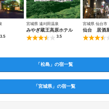
泉
宮城県 遠刈田温泉
宮城県 仙台市
みやぎ蔵王高原ホテル
仙台 居酒
3.5
3.5
「松島」の宿一覧
「宮城県」の宿一覧