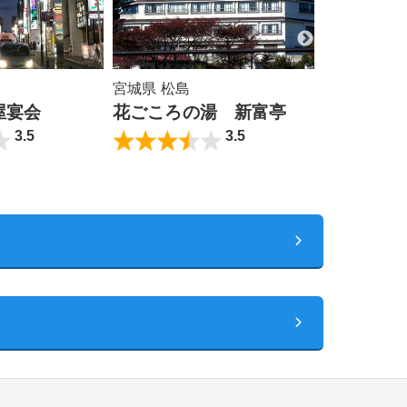
宮城県 松島
宮城県 松島
花ごころの湯 新富亭
大観荘
屋宴会
3.5
3.5