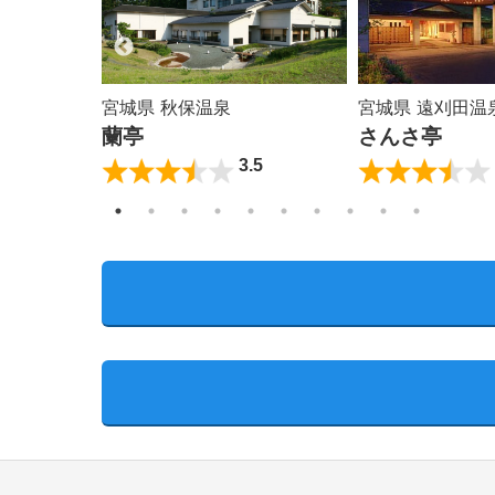
宮城県 秋保温泉
宮城県 遠刈田温
...
蘭亭
さんさ亭
0
3.5