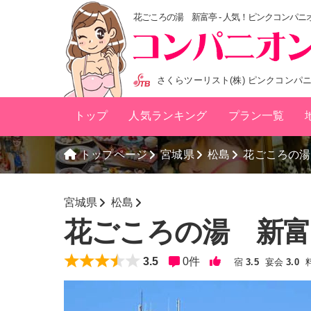
花ごころの湯 新富亭 - 人気！ピンクコンパ
さくらツーリスト(株) ピンクコンパ
トップ
人気ランキング
プラン一覧
トップページ
宮城県
松島
花ごころの湯
宮城県
松島
花ごころの湯 新
3.5
0
件
宿
3.5
宴会
3.0