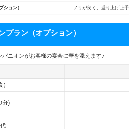
九州
・
沖縄
博多区
熊本市
山鹿温泉
菊池温
プション）
ノリが良く、盛り上げ上手な
ンプラン（オプション）
ンパニオンがお客様の宴会に華を添えます♪
食)
0分)
車代