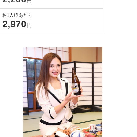
円
お1人様あたり
2,970
円