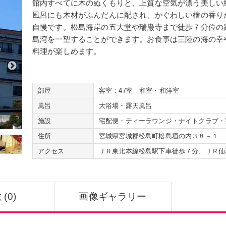
館内すべてに木のぬくもりと、上質な空気が漂う美しい
北海道
・
東北
札幌
帯広
函館
青森
岩手
風呂にも木材がふんだんに配され、かぐわしい檜の香り
関東
群馬
栃木
茨城
千葉
東京
自慢です。松島海岸の五大堂や瑞巌寺まで徒歩７分位の
島湾を一望することができます。お食事は三陸の海の幸
甲信越
・
北陸
山梨
長野
新潟
石川
福井
料理が楽しめます。
東海
・
近畿
静岡
岐阜
愛知
三重
滋賀
中国
・
四国
広島
鳥取
香川
愛媛
島根
九州
・
沖縄
部屋
福岡
客室：47室 和室・和洋室
佐賀
熊本
大分
宮崎
風呂
大浴場・露天風呂
施設
宅配便・ティーラウンジ・ナイトクラブ・
温泉地
から探す
住所
宮城県宮城郡松島町松島垣の内３８－１
北海道
・
東北
札幌市
定山渓温泉
いわき湯本温
アクセス
ＪＲ東北本線松島駅下車徒歩７分、ＪＲ仙
関東
伊香保温泉
草津温泉
鬼怒川温泉
甲信越
・
北陸
石和温泉
越後湯沢温泉
月岡温泉
(0)
画像ギャラリー
東海
・
近畿
熱海温泉
伊豆長岡温泉
伊東温泉
中国
・
四国
広島市
宮島
松山市
道後温泉