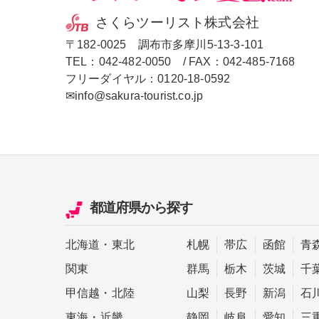
さくらツーリスト株式会社
〒182-0025 調布市多摩川5-13-3-101
TEL：
042-482-0050
/ FAX：042-485-7168
フリーダイヤル：
0120-18-0592
✉info@sakura-tourist.co.jp
都道府県
から探す
北海道
・
東北
札幌
帯広
函館
青
関東
群馬
栃木
茨城
千
甲信越
・
北陸
山梨
長野
新潟
石
東海
・
近畿
静岡
岐阜
愛知
三