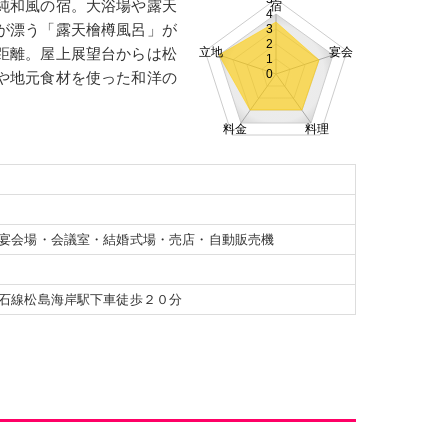
純和風の宿。大浴場や露天
宿
宮城
山形
福島
4
が漂う「露天檜樽風呂」が
3
神奈川
2
距離。屋上展望台からは松
立地
宴会
1
0
や地元食材を使った和洋の
大阪
兵庫
京都
料金
料理
山口
徳島
高知
鹿児島
沖縄
宴会場・会議室・結婚式場・売店・自動販売機
泉
芦ノ牧温泉
飯坂温泉
石線松島海岸駅下車徒歩２０分
千葉市
白子温泉
東京
片山津温泉
山代温泉
芦原温泉
愛知・名古屋
大阪市
神戸市