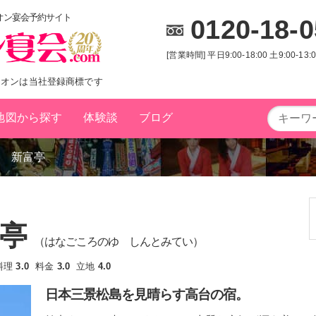
ニオン宴会予約サイト
0120-18-
[営業時間] 平日9:00-18:00 土9:00-13
ニオンは当社登録商標です
地図から探す
体験談
ブログ
 新富亭
キーワード
から探す
富亭
（はなごころのゆ しんとみてい）
一人旅
接待向け
ロング
特別室
変身
料理
3.0
料金
3.0
立地
4.0
都道府県
から探す
日本三景松島を見晴らす高台の宿。