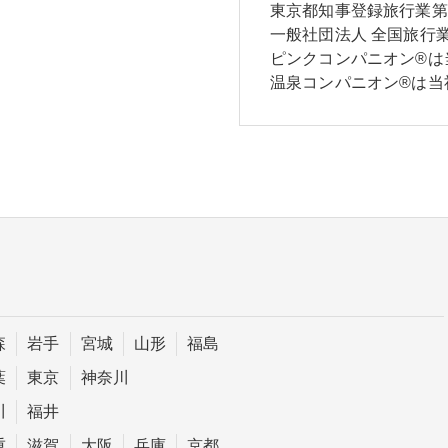
東京都知事登録旅行業第2-
一般社団法人 全国旅行業
ピンクコンパニオン®は
温泉コンパニオン®は当
森
岩手
宮城
山形
福島
葉
東京
神奈川
川
福井
重
滋賀
大阪
兵庫
京都