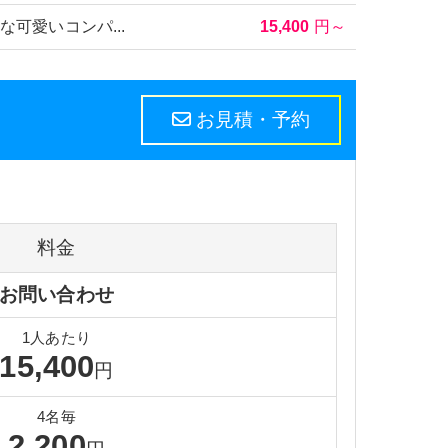
泉
別府温泉
那覇
可愛いコンパ...
15,400
円～
料金
お問い合わせ
1人あたり
15,400
円
4名毎
2,200