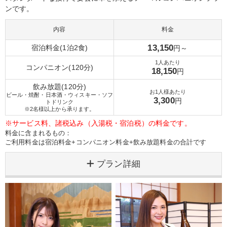
ンです。
内容
料金
13,150
宿泊料金(1泊2食)
円～
1人あたり
コンパニオン(120分)
18,150
円
飲み放題(120分)
お1人様あたり
ビール・焼酎・日本酒・ウィスキー・ソフ
3,300
円
トドリンク
※2名様以上から承ります。
※サービス料、諸税込み（入湯税・宿泊税）の料金です。
料金に含まれるもの：
ご利用料金は宿泊料金+コンパニオン料金+飲み放題料金の合計です
プラン詳細