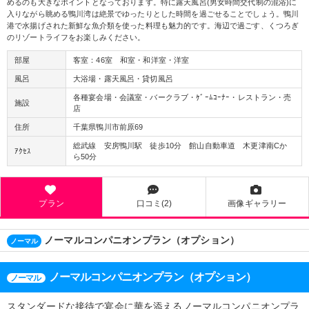
めるのも大きなポイントとなっております。特に露天風呂(男女時間交代制の混浴)に
入りながら眺める鴨川湾は絶景でゆったりとした時間を過ごせることでしょう。鴨川
港で水揚げされた新鮮な魚介類を使った料理も魅力的です。海辺で過ごす、くつろぎ
のリゾートライフをお楽しみください。
部屋
客室：46室 和室・和洋室・洋室
風呂
大浴場・露天風呂・貸切風呂
各種宴会場・会議室・バークラブ・ｹﾞｰﾑｺｰﾅｰ・レストラン・売
施設
店
住所
千葉県鴨川市前原69
総武線 安房鴨川駅 徒歩10分 館山自動車道 木更津南Cか
ｱｸｾｽ
ら50分
プラン
口コミ(2)
画像ギャラリー
ノーマルコンパニオンプラン（オプション）
ノーマル
ノーマルコンパニオンプラン（オプション）
ノーマル
スタンダードな接待で宴会に華を添えるノーマルコンパニオンプラ