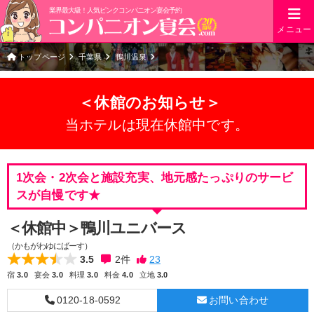
業界最大級！人気ピンクコンパニオン宴会予約
メニュー
トップページ
千葉県
鴨川温泉
＜休館のお知らせ＞
当ホテルは現在休館中です。
1次会・2次会と施設充実、地元感たっぷりのサービ
スが自慢です★
＜休館中＞鴨川ユニバース
（かもがわゆにばーす）
3.5
2
件
宿
3.0
宴会
3.0
料理
3.0
料金
4.0
立地
3.0
0120-18-0592
お問い合わせ