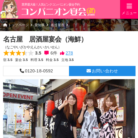
業界最大級！人気ピンクコンパニオン宴会予約
メニュー
トップページ
愛知県
名古屋市
名古屋 居酒屋宴会（海鮮）
（なごやいざかやえんかい かいせん）
3.5
6
件
宿
3.5
宴会
3.5
料理
3.5
料金
3.5
立地
3.5
0120-18-0592
お問い合わせ