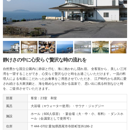
静けさの中に心安らぐ贅沢な時の流れを
自然豊かな国立公園内に静寂と佇む、海に抱かれし隠れ宿。 全客室から、美しい三河
湾を一望することができ、心安らぐ贅沢なひと時をお過ごしいただけます。一流の料
理人による旬菜にこだわったお食事をご用意させていただき、 江戸時代から庶民に愛
され続ける大衆演劇と、海を眺めながら浸かる温泉で、 思い出に残る特別なひと時
を、ご提供させていただきます。
部屋
客室：23室 和室
風呂
大浴場（πウォーター使用）・サウナ・ジャグジー
ホール（600人収容）・宴会場（大・中・小、有料）・ダンスホ
施設
ール（会議室として使用可）
住所
〒444-0702 愛知県西尾市寺部町笠外186-2