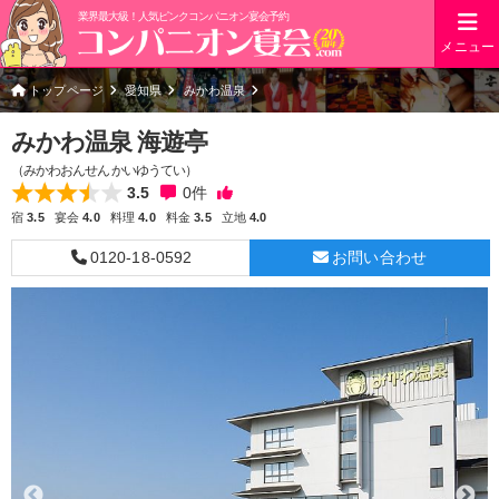
業界最大級！人気ピンクコンパニオン宴会予約
メニュー
トップページ
愛知県
みかわ温泉
みかわ温泉 海遊亭
（みかわおんせん かいゆうてい）
3.5
0
件
宿
3.5
宴会
4.0
料理
4.0
料金
3.5
立地
4.0
0120-18-0592
お問い合わせ