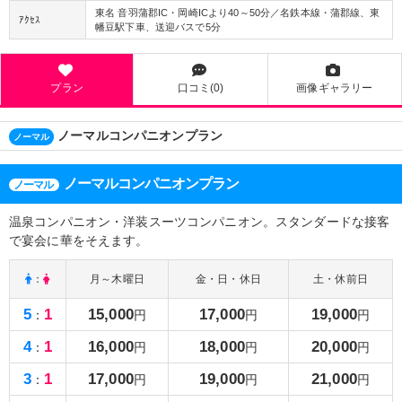
東名 音羽蒲郡IC・岡崎ICより40～50分／名鉄本線・蒲郡線、東
ｱｸｾｽ
幡豆駅下車、送迎バスで5分
プラン
口コミ(0)
画像ギャラリー
ノーマルコンパニオンプラン
ノーマル
ノーマルコンパニオンプラン
ノーマル
温泉コンパニオン・洋装スーツコンパニオン。スタンダードな接客
で宴会に華をそえます。
：
月～木曜日
金・日・休日
土・休前日
5
1
15,000
17,000
19,000
：
円
円
円
4
1
16,000
18,000
20,000
：
円
円
円
3
1
17,000
19,000
21,000
：
円
円
円