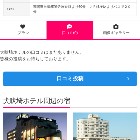
東関東自動車道佐原香取より60分 ＪＲ銚子駅よりバスで２０
ｱｸｾｽ
分
プラン
口コミ(0)
画像ギャラリー
犬吠埼ホテルの口コミはまだありません。
皆様の投稿をお待ちしております。
口コミ投稿
犬吠埼ホテル周辺の宿