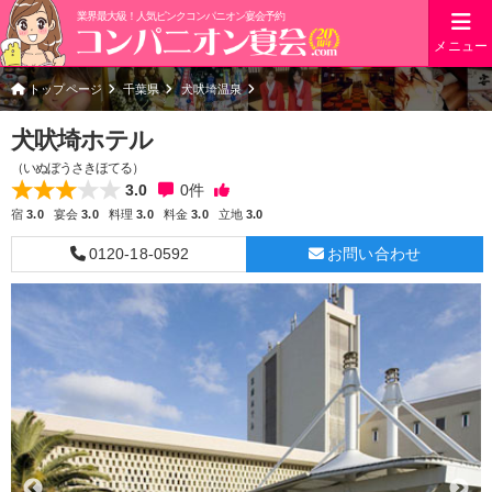
業界最大級！人気ピンクコンパニオン宴会予約
メニュー
トップページ
千葉県
犬吠埼温泉
犬吠埼ホテル
（いぬぼうさきほてる）
3.0
0
件
宿
3.0
宴会
3.0
料理
3.0
料金
3.0
立地
3.0
0120-18-0592
お問い合わせ