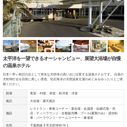
太平洋を一望できるオーシャンビュー、展望大浴場が自慢
の温泉ホテル
日本一早い初日の出として有名な犬吠埼の高い台に位置する温泉ホテルです。 白亜の
犬吠埼灯台を目前に美しい景色、化石海水の天然温泉元湯のめぐみをゆったりとご堪
能ください。
部屋
客室：49室 和室・和洋室・洋室
風呂
大浴場・露天風呂
レストラン・夜食コーナー・宴会場・会議室・結婚式場・売
施設
店・ティーラウンジ・自動販売機・プール(夏期のみ)・貸自転
車・バーラウンジ・ゲームコーナー・麻雀室
住所
千葉県銚子市犬吠埼9574-1